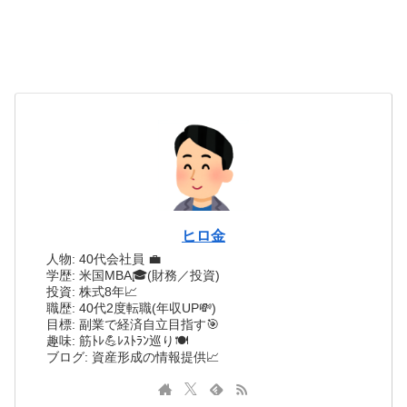
ヒロ金
人物: 40代会社員 💼
学歴: 米国MBA🎓(財務／投資)
投資: 株式8年📈
職歴: 40代2度転職(年収UP💸)
目標: 副業で経済自立目指す🎯
趣味: 筋ﾄﾚ💪ﾚｽﾄﾗﾝ巡り🍽️
ブログ: 資産形成の情報提供📈