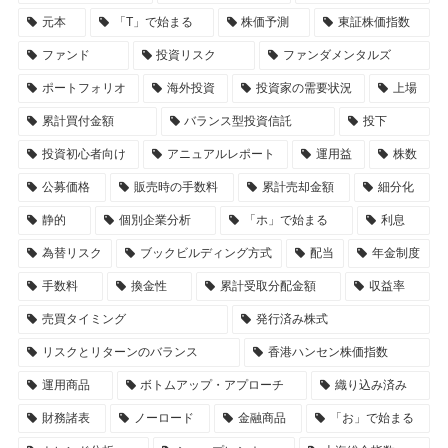
元本
「T」で始まる
株価予測
東証株価指数
ファンド
投資リスク
ファンダメンタルズ
ポートフォリオ
海外投資
投資家の需要状況
上場
累計買付金額
バランス型投資信託
投下
投資初心者向け
アニュアルレポート
運用益
株数
公募価格
販売時の手数料
累計売却金額
細分化
静的
個別企業分析
「ホ」で始まる
利息
為替リスク
ブックビルディング方式
配当
年金制度
手数料
換金性
累計受取分配金額
収益率
売買タイミング
発行済み株式
リスクとリターンのバランス
香港ハンセン株価指数
運用商品
ボトムアップ・アプローチ
織り込み済み
財務諸表
ノーロード
金融商品
「お」で始まる