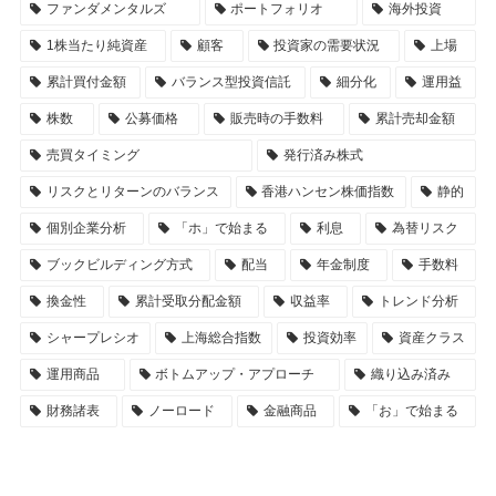
ファンダメンタルズ
ポートフォリオ
海外投資
1株当たり純資産
顧客
投資家の需要状況
上場
累計買付金額
バランス型投資信託
細分化
運用益
株数
公募価格
販売時の手数料
累計売却金額
売買タイミング
発行済み株式
リスクとリターンのバランス
香港ハンセン株価指数
静的
個別企業分析
「ホ」で始まる
利息
為替リスク
ブックビルディング方式
配当
年金制度
手数料
換金性
累計受取分配金額
収益率
トレンド分析
シャープレシオ
上海総合指数
投資効率
資産クラス
運用商品
ボトムアップ・アプローチ
織り込み済み
財務諸表
ノーロード
金融商品
「お」で始まる