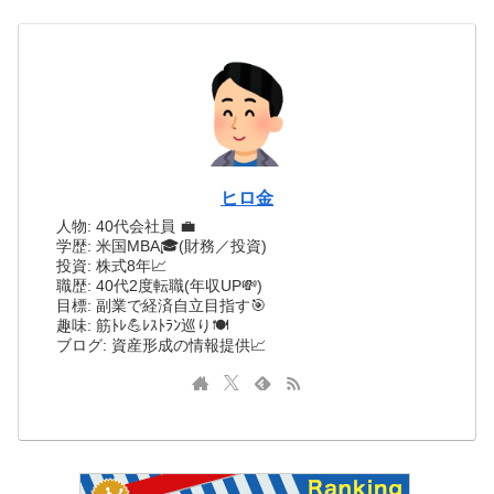
ヒロ金
人物: 40代会社員 💼
学歴: 米国MBA🎓(財務／投資)
投資: 株式8年📈
職歴: 40代2度転職(年収UP💸)
目標: 副業で経済自立目指す🎯
趣味: 筋ﾄﾚ💪ﾚｽﾄﾗﾝ巡り🍽️
ブログ: 資産形成の情報提供📈