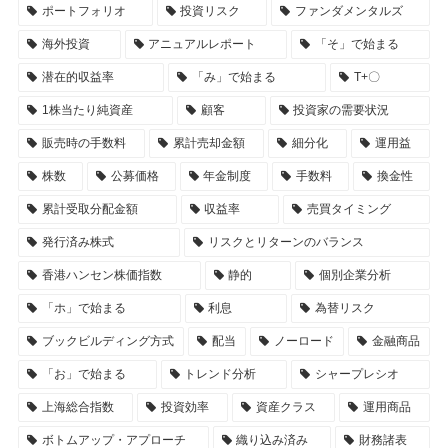
ポートフォリオ
投資リスク
ファンダメンタルズ
海外投資
アニュアルレポート
「そ」で始まる
潜在的収益率
「み」で始まる
T+〇
1株当たり純資産
顧客
投資家の需要状況
販売時の手数料
累計売却金額
細分化
運用益
株数
公募価格
年金制度
手数料
換金性
累計受取分配金額
収益率
売買タイミング
発行済み株式
リスクとリターンのバランス
香港ハンセン株価指数
静的
個別企業分析
「ホ」で始まる
利息
為替リスク
ブックビルディング方式
配当
ノーロード
金融商品
「お」で始まる
トレンド分析
シャープレシオ
上海総合指数
投資効率
資産クラス
運用商品
ボトムアップ・アプローチ
織り込み済み
財務諸表