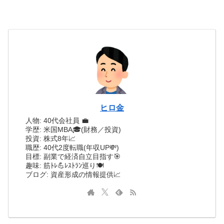
ヒロ金
人物: 40代会社員 💼
学歴: 米国MBA🎓(財務／投資)
投資: 株式8年📈
職歴: 40代2度転職(年収UP💸)
目標: 副業で経済自立目指す🎯
趣味: 筋ﾄﾚ💪ﾚｽﾄﾗﾝ巡り🍽️
ブログ: 資産形成の情報提供📈