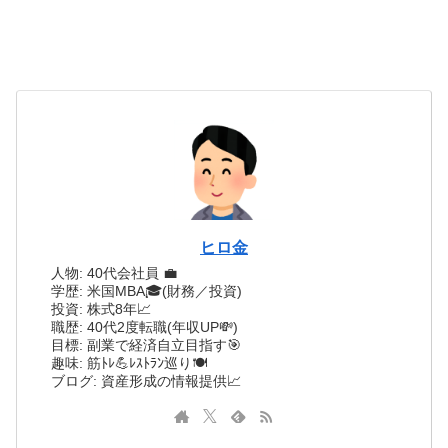
ヒロ金
人物: 40代会社員 💼
学歴: 米国MBA🎓(財務／投資)
投資: 株式8年📈
職歴: 40代2度転職(年収UP💸)
目標: 副業で経済自立目指す🎯
趣味: 筋ﾄﾚ💪ﾚｽﾄﾗﾝ巡り🍽️
ブログ: 資産形成の情報提供📈