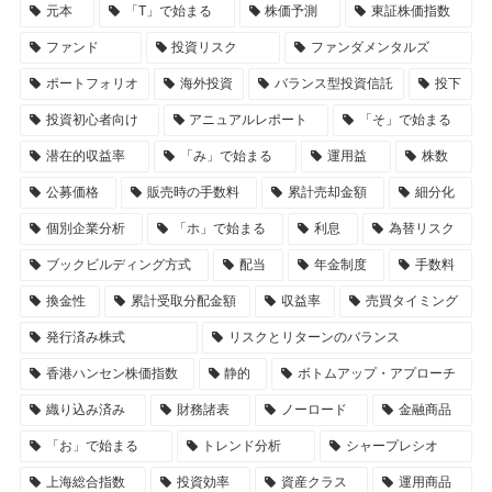
元本
「T」で始まる
株価予測
東証株価指数
ファンド
投資リスク
ファンダメンタルズ
ポートフォリオ
海外投資
バランス型投資信託
投下
投資初心者向け
アニュアルレポート
「そ」で始まる
潜在的収益率
「み」で始まる
運用益
株数
公募価格
販売時の手数料
累計売却金額
細分化
個別企業分析
「ホ」で始まる
利息
為替リスク
ブックビルディング方式
配当
年金制度
手数料
換金性
累計受取分配金額
収益率
売買タイミング
発行済み株式
リスクとリターンのバランス
香港ハンセン株価指数
静的
ボトムアップ・アプローチ
織り込み済み
財務諸表
ノーロード
金融商品
「お」で始まる
トレンド分析
シャープレシオ
上海総合指数
投資効率
資産クラス
運用商品