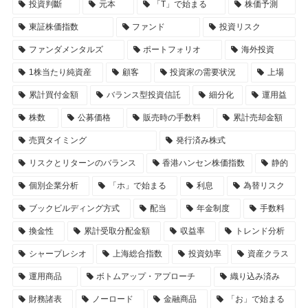
投資判斷
元本
「T」で始まる
株価予測
東証株価指数
ファンド
投資リスク
ファンダメンタルズ
ポートフォリオ
海外投資
1株当たり純資産
顧客
投資家の需要状況
上場
累計買付金額
バランス型投資信託
細分化
運用益
株数
公募価格
販売時の手数料
累計売却金額
売買タイミング
発行済み株式
リスクとリターンのバランス
香港ハンセン株価指数
静的
個別企業分析
「ホ」で始まる
利息
為替リスク
ブックビルディング方式
配当
年金制度
手数料
換金性
累計受取分配金額
収益率
トレンド分析
シャープレシオ
上海総合指数
投資効率
資産クラス
運用商品
ボトムアップ・アプローチ
織り込み済み
財務諸表
ノーロード
金融商品
「お」で始まる