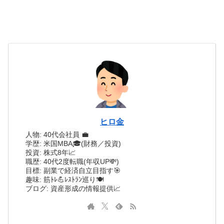
ヒロ金
人物: 40代会社員 💼
学歴: 米国MBA🎓(財務／投資)
投資: 株式8年📈
職歴: 40代2度転職(年収UP💸)
目標: 副業で経済自立目指す🎯
趣味: 筋ﾄﾚ💪ﾚｽﾄﾗﾝ巡り🍽️
ブログ: 資産形成の情報提供📈