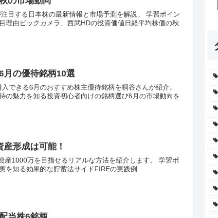
秋の市場動向
が注目する日本株の最新情報と市場予測を解説。 学習ポイン
の注目理由ビックカメラ、西武HDの投資価値日経平均株価の秋
6月の優待銘柄10選
で購入できる6月のおすすめ株主優待銘柄を桐谷さんが紹介。
待の魅力を知る投資初心者向けの銘柄選び6月の市場動向を
資産形成は可能！
資産1000万を目指せるリアルな方法を紹介します。 学習ポ
実を知る効果的な貯蓄法サイドFIREの実践例
配当株6銘柄