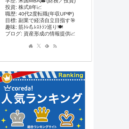
学歴: 米国MBA🎓(財務／投資)
投資: 株式8年📈
職歴: 40代2度転職(年収UP💸)
目標: 副業で経済自立目指す🎯
趣味: 筋ﾄﾚ💪ﾚｽﾄﾗﾝ巡り🍽️
ブログ: 資産形成の情報提供📈