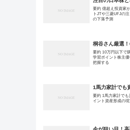
注目の日本株と
要約 億超え投資家
トJTや三菱UFJ
の下落予測
桐谷さん厳選！
要約 10万円以下
学習ポイント株主優
把握する
1馬力家計でも
要約 1馬力家計でも
イント資産形成の現
今が狙い目！高