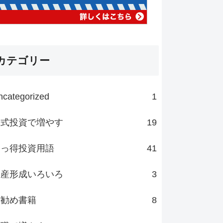
カテゴリー
ncategorized
1
株式投資で増やす
19
知っ得投資用語
41
資産形成いろいろ
3
お勧め書籍
8