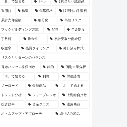
「み」で始まる
T+〇
1株当たり純資産
運用益
株数
公募価格
販売時の手数料
累計売却金額
細分化
為替リスク
ブックビルディング方式
配当
年金制度
手数料
換金性
累計受取分配金額
収益率
売買タイミング
発行済み株式
リスクとリターンのバランス
香港ハンセン株価指数
静的
個別企業分析
「ホ」で始まる
利息
財務諸表
ノーロード
金融商品
「お」で始まる
トレンド分析
シャープレシオ
上海総合指数
投資効率
資産クラス
運用商品
ボトムアップ・アプローチ
織り込み済み