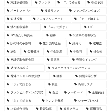
東証株価指数
ファンド
「T」で始まる
株価予測
ポートフォリオ
投資リスク
ファンダメンタルズ
海外投資
アニュアルレポート
「そ」で始まる
潜在的収益率
「み」で始まる
T+〇
1株当たり純資産
顧客
投資家の需要状況
販売時の手数料
累計売却金額
細分化
運用益
株数
公募価格
年金制度
手数料
換金性
累計受取分配金額
収益率
売買タイミング
発行済み株式
リスクとリターンのバランス
香港ハンセン株価指数
静的
個別企業分析
「ホ」で始まる
利息
為替リスク
ブックビルディング方式
配当
ノーロード
金融商品
「お」で始まる
トレンド分析
シャープレシオ
上海総合指数
投資効率
資産クラス
運用商品