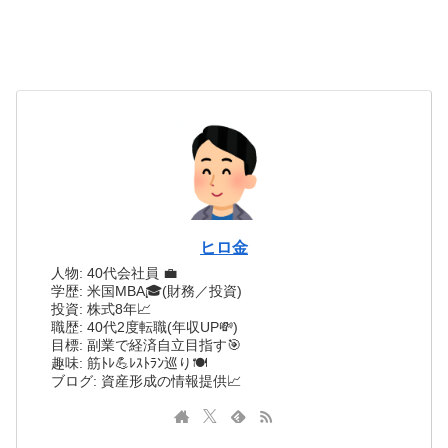
ヒロ金
人物: 40代会社員 💼
学歴: 米国MBA🎓(財務／投資)
投資: 株式8年📈
職歴: 40代2度転職(年収UP💸)
目標: 副業で経済自立目指す🎯
趣味: 筋ﾄﾚ💪ﾚｽﾄﾗﾝ巡り🍽️
ブログ: 資産形成の情報提供📈