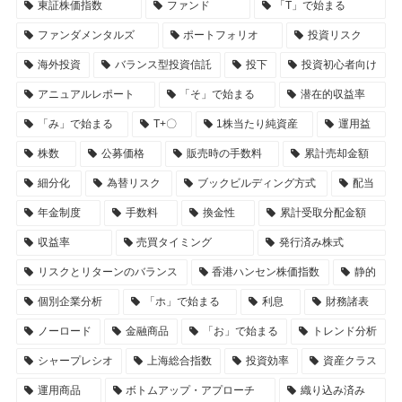
東証株価指数
ファンド
「T」で始まる
ファンダメンタルズ
ポートフォリオ
投資リスク
海外投資
バランス型投資信託
投下
投資初心者向け
アニュアルレポート
「そ」で始まる
潜在的収益率
「み」で始まる
T+〇
1株当たり純資産
運用益
株数
公募価格
販売時の手数料
累計売却金額
細分化
為替リスク
ブックビルディング方式
配当
年金制度
手数料
換金性
累計受取分配金額
収益率
売買タイミング
発行済み株式
リスクとリターンのバランス
香港ハンセン株価指数
静的
個別企業分析
「ホ」で始まる
利息
財務諸表
ノーロード
金融商品
「お」で始まる
トレンド分析
シャープレシオ
上海総合指数
投資効率
資産クラス
運用商品
ボトムアップ・アプローチ
織り込み済み