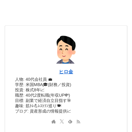
ヒロ金
人物: 40代会社員 💼
学歴: 米国MBA🎓(財務／投資)
投資: 株式8年📈
職歴: 40代2度転職(年収UP💸)
目標: 副業で経済自立目指す🎯
趣味: 筋ﾄﾚ💪ﾚｽﾄﾗﾝ巡り🍽️
ブログ: 資産形成の情報提供📈