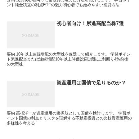
ント純金積立の利点ETFの魅力初心者でも始めやすい投資方法
初心者向け！累進高配当株7選
要約 10年以上連続増配の大型株を厳選して紹介します。 学習ポイン
ト累進配当または連続増配10年以上時価総額1億以上利回り4%前後
の大型株
資産運用は国債で足りるのか？
要約 高橋洋一が資産運用の選択肢として国債を検討します。 学習ポ
イント国債の利点とリスクを理解する不動産投資との比較資産運用の
多様性を考える