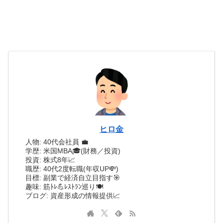
ヒロ金
人物: 40代会社員 💼
学歴: 米国MBA🎓(財務／投資)
投資: 株式8年📈
職歴: 40代2度転職(年収UP💸)
目標: 副業で経済自立目指す🎯
趣味: 筋ﾄﾚ💪ﾚｽﾄﾗﾝ巡り🍽️
ブログ: 資産形成の情報提供📈