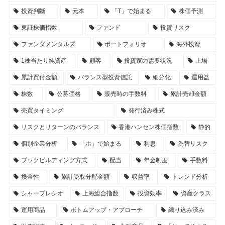
投資判斷
元本
「T」で始まる
株価予測
東証株価指数
ファンド
投資リスク
ファンダメンタルズ
ポートフォリオ
海外投資
1株当たり純資産
顧客
投資家の需要状況
上場
累計買付金額
バランス型投資信託
細分化
運用益
株数
公募価格
販売時の手数料
累計売却金額
売買タイミング
発行済み株式
リスクとリターンのバランス
香港ハンセン株価指数
静的
個別企業分析
「ホ」で始まる
利息
為替リスク
ブックビルディング方式
配当
年金制度
手数料
換金性
累計受取分配金額
収益率
トレンド分析
シャープレシオ
上海総合指数
投資効率
資産クラス
運用商品
ボトムアップ・アプローチ
織り込み済み