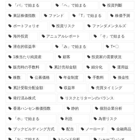
「バ」で始まる
「ヘ」で始まる
投資判斷
東証株価指数
ファンド
「T」で始まる
株価予測
ポートフォリオ
投資リスク
ファンダメンタルズ
海外投資
アニュアルレポート
「そ」で始まる
潜在的収益率
「み」で始まる
T+〇
1株当たり純資産
顧客
投資家の需要状況
販売時の手数料
累計売却金額
細分化
運用益
株数
公募価格
年金制度
手数料
換金性
累計受取分配金額
収益率
売買タイミング
発行済み株式
リスクとリターンのバランス
香港ハンセン株価指数
静的
個別企業分析
「ホ」で始まる
利息
為替リスク
ブックビルディング方式
配当
ノーロード
金融商品
「お」で始まる
トレンド分析
シャープレシオ