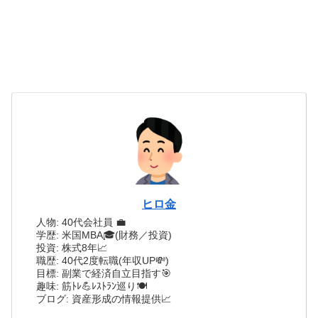
ヒロ金
人物: 40代会社員 💼
学歴: 米国MBA🎓(財務／投資)
投資: 株式8年📈
職歴: 40代2度転職(年収UP💸)
目標: 副業で経済自立目指す🎯
趣味: 筋ﾄﾚ💪ﾚｽﾄﾗﾝ巡り🍽️
ブログ: 資産形成の情報提供📈