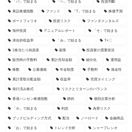
「バ」で始まる
「ヘ」で始まる
投資判斷
東証株価指数
ファンド
「T」で始まる
株価予測
ポートフォリオ
投資リスク
ファンダメンタルズ
海外投資
アニュアルレポート
「そ」で始まる
潜在的収益率
「み」で始まる
T+〇
1株当たり純資産
顧客
投資家の需要状況
販売時の手数料
累計売却金額
細分化
運用益
株数
公募価格
年金制度
手数料
換金性
累計受取分配金額
収益率
売買タイミング
発行済み株式
リスクとリターンのバランス
香港ハンセン株価指数
静的
個別企業分析
「ホ」で始まる
利息
為替リスク
ブックビルディング方式
配当
ノーロード
金融商品
「お」で始まる
トレンド分析
シャープレシオ