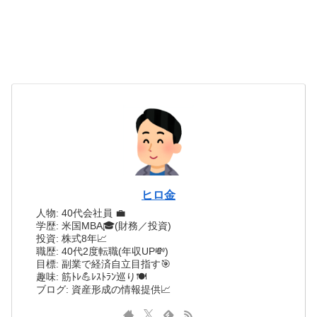
ヒロ金
人物: 40代会社員 💼
学歴: 米国MBA🎓(財務／投資)
投資: 株式8年📈
職歴: 40代2度転職(年収UP💸)
目標: 副業で経済自立目指す🎯
趣味: 筋ﾄﾚ💪ﾚｽﾄﾗﾝ巡り🍽️
ブログ: 資産形成の情報提供📈