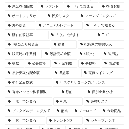
東証株価指数
ファンド
「T」で始まる
株価予測
ポートフォリオ
投資リスク
ファンダメンタルズ
海外投資
アニュアルレポート
「そ」で始まる
潜在的収益率
「み」で始まる
T+〇
1株当たり純資産
顧客
投資家の需要状況
販売時の手数料
累計売却金額
細分化
運用益
株数
公募価格
年金制度
手数料
換金性
累計受取分配金額
収益率
売買タイミング
発行済み株式
リスクとリターンのバランス
香港ハンセン株価指数
静的
個別企業分析
「ホ」で始まる
利息
為替リスク
ブックビルディング方式
配当
ノーロード
金融商品
「お」で始まる
トレンド分析
シャープレシオ