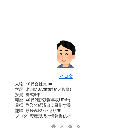
ヒロ金
人物: 40代会社員 💼
学歴: 米国MBA🎓(財務／投資)
投資: 株式8年📈
職歴: 40代2度転職(年収UP💸)
目標: 副業で経済自立目指す🎯
趣味: 筋ﾄﾚ💪ﾚｽﾄﾗﾝ巡り🍽️
ブログ: 資産形成の情報提供📈