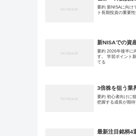
要約 新NISAに向
ト長期投資の重要性
新NISAでの資
要約 2026年後半
す。 学習ポイント
てる
3倍株を狙う業
要約 初心者向けに
把握する成長が期待
最新注目銘柄4