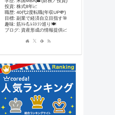
学歴: 米国MBA🎓(財務／投資)
投資: 株式8年📈
職歴: 40代2度転職(年収UP💸)
目標: 副業で経済自立目指す🎯
趣味: 筋ﾄﾚ💪ﾚｽﾄﾗﾝ巡り🍽️
ブログ: 資産形成の情報提供📈