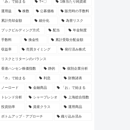
「み」で始まる
T+〇
1株当たり純資産
運用益
株数
公募価格
販売時の手数料
累計売却金額
細分化
為替リスク
ブックビルディング方式
配当
年金制度
手数料
換金性
累計受取分配金額
収益率
売買タイミング
発行済み株式
リスクとリターンのバランス
香港ハンセン株価指数
静的
個別企業分析
「ホ」で始まる
利息
財務諸表
ノーロード
金融商品
「お」で始まる
トレンド分析
シャープレシオ
上海総合指数
投資効率
資産クラス
運用商品
ボトムアップ・アプローチ
織り込み済み