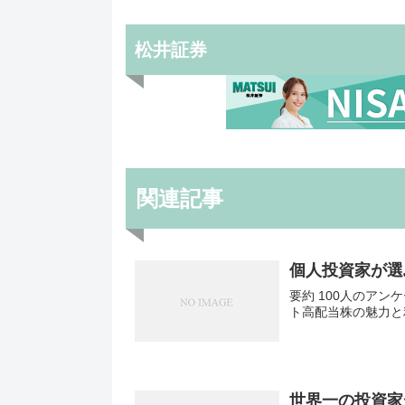
松井証券
関連記事
個人投資家が選
要約 100人のア
ト高配当株の魅力と
世界一の投資家