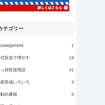
カテゴリー
ncategorized
1
株式投資で増やす
19
知っ得投資用語
41
資産形成いろいろ
3
お勧め書籍
8