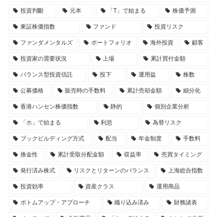
投資判斷
元本
「T」で始まる
株価予測
東証株価指数
ファンド
投資リスク
ファンダメンタルズ
ポートフォリオ
海外投資
顧客
投資家の需要状況
上場
累計買付金額
バランス型投資信託
投下
運用益
株数
公募価格
販売時の手数料
累計売却金額
細分化
香港ハンセン株価指数
静的
個別企業分析
「ホ」で始まる
利息
為替リスク
ブックビルディング方式
配当
年金制度
手数料
換金性
累計受取分配金額
収益率
売買タイミング
発行済み株式
リスクとリターンのバランス
上海総合指数
投資効率
資産クラス
運用商品
ボトムアップ・アプローチ
織り込み済み
財務諸表