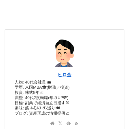
ヒロ金
人物: 40代会社員 💼
学歴: 米国MBA🎓(財務／投資)
投資: 株式8年📈
職歴: 40代2度転職(年収UP💸)
目標: 副業で経済自立目指す🎯
趣味: 筋ﾄﾚ💪ﾚｽﾄﾗﾝ巡り🍽️
ブログ: 資産形成の情報提供📈