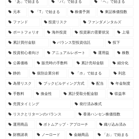
「あ」で始まる
「バ」で始まる
「ヘ」で始まる
元本
「T」で始まる
株価予測
東証株価指数
ファンド
投資リスク
ファンダメンタルズ
ポートフォリオ
海外投資
投資家の需要状況
上場
累計買付金額
バランス型投資信託
投下
投資初心者向け
アニュアルレポート
運用益
株数
公募価格
販売時の手数料
累計売却金額
細分化
静的
個別企業分析
「ホ」で始まる
利息
為替リスク
ブックビルディング方式
配当
年金制度
手数料
換金性
累計受取分配金額
収益率
売買タイミング
発行済み株式
リスクとリターンのバランス
香港ハンセン株価指数
運用商品
ボトムアップ・アプローチ
織り込み済み
財務諸表
ノーロード
金融商品
「お」で始まる