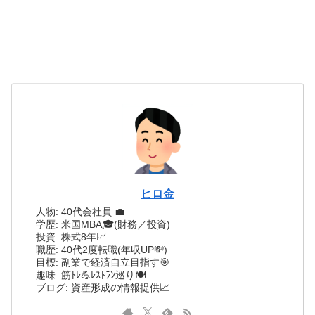
ヒロ金
人物: 40代会社員 💼
学歴: 米国MBA🎓(財務／投資)
投資: 株式8年📈
職歴: 40代2度転職(年収UP💸)
目標: 副業で経済自立目指す🎯
趣味: 筋ﾄﾚ💪ﾚｽﾄﾗﾝ巡り🍽️
ブログ: 資産形成の情報提供📈