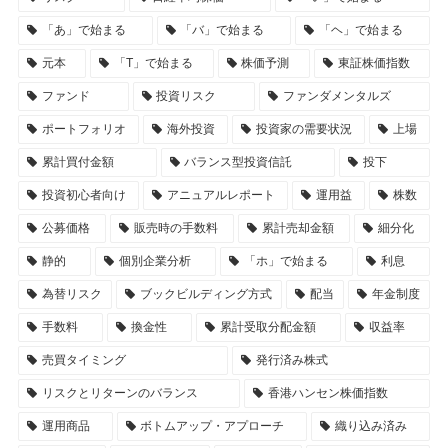
「あ」で始まる
「バ」で始まる
「ヘ」で始まる
元本
「T」で始まる
株価予測
東証株価指数
ファンド
投資リスク
ファンダメンタルズ
ポートフォリオ
海外投資
投資家の需要状況
上場
累計買付金額
バランス型投資信託
投下
投資初心者向け
アニュアルレポート
運用益
株数
公募価格
販売時の手数料
累計売却金額
細分化
静的
個別企業分析
「ホ」で始まる
利息
為替リスク
ブックビルディング方式
配当
年金制度
手数料
換金性
累計受取分配金額
収益率
売買タイミング
発行済み株式
リスクとリターンのバランス
香港ハンセン株価指数
運用商品
ボトムアップ・アプローチ
織り込み済み