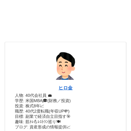
ヒロ金
人物: 40代会社員 💼
学歴: 米国MBA🎓(財務／投資)
投資: 株式8年📈
職歴: 40代2度転職(年収UP💸)
目標: 副業で経済自立目指す🎯
趣味: 筋ﾄﾚ💪ﾚｽﾄﾗﾝ巡り🍽️
ブログ: 資産形成の情報提供📈