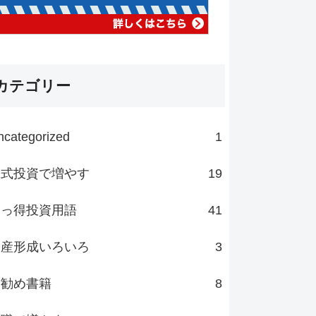
カテゴリー
ncategorized
1
株式投資で増やす
19
知っ得投資用語
41
資産形成いろいろ
3
お勧め書籍
8