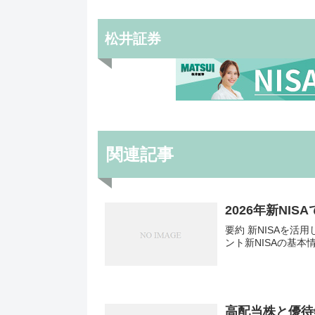
松井証券
関連記事
2026年新NIS
要約 新NISAを活
ント新NISAの基
高配当株と優待銘