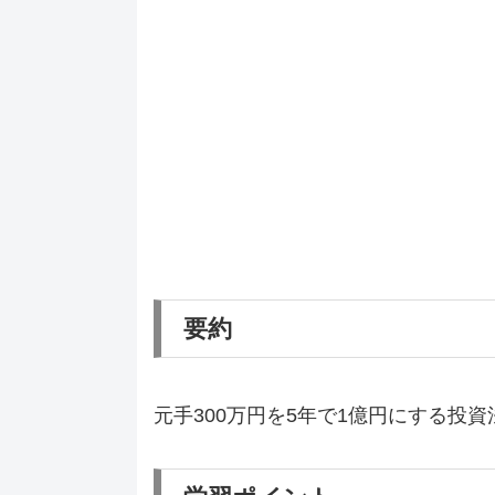
要約
元手300万円を5年で1億円にする投