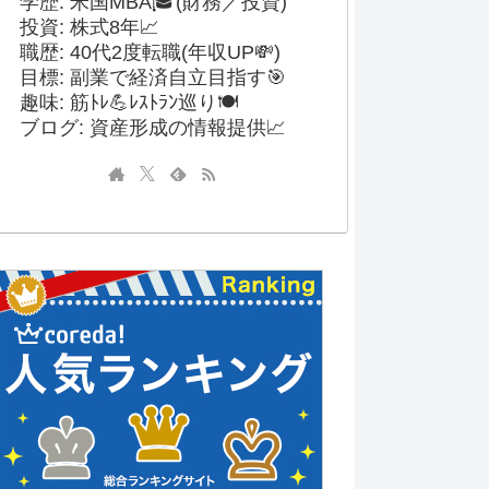
学歴: 米国MBA🎓(財務／投資)
投資: 株式8年📈
職歴: 40代2度転職(年収UP💸)
目標: 副業で経済自立目指す🎯
趣味: 筋ﾄﾚ💪ﾚｽﾄﾗﾝ巡り🍽️
ブログ: 資産形成の情報提供📈