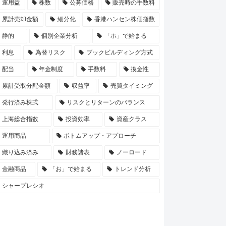
運用益
株数
公募価格
販売時の手数料
累計売却金額
細分化
香港ハンセン株価指数
静的
個別企業分析
「ホ」で始まる
利息
為替リスク
ブックビルディング方式
配当
年金制度
手数料
換金性
累計受取分配金額
収益率
売買タイミング
発行済み株式
リスクとリターンのバランス
上海総合指数
投資効率
資産クラス
運用商品
ボトムアップ・アプローチ
織り込み済み
財務諸表
ノーロード
金融商品
「お」で始まる
トレンド分析
シャープレシオ