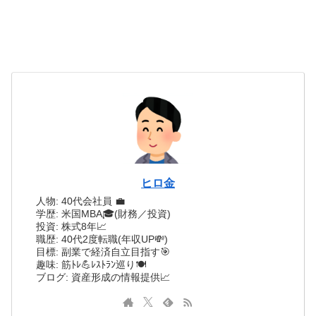
ヒロ金
人物: 40代会社員 💼
学歴: 米国MBA🎓(財務／投資)
投資: 株式8年📈
職歴: 40代2度転職(年収UP💸)
目標: 副業で経済自立目指す🎯
趣味: 筋ﾄﾚ💪ﾚｽﾄﾗﾝ巡り🍽️
ブログ: 資産形成の情報提供📈