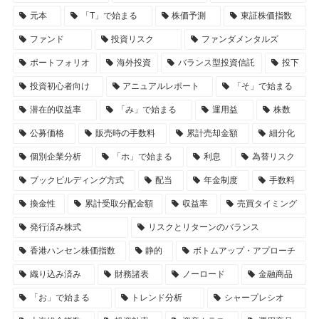
元本
「T」で始まる
株価予測
東証株価指数
ファンド
投資リスク
ファンダメンタルズ
ポートフォリオ
海外投資
バランス型投資信託
投下
投資初心者向け
アニュアルレポート
「そ」で始まる
潜在的収益率
「み」で始まる
運用益
株数
公募価格
販売時の手数料
累計売却金額
細分化
個別企業分析
「ホ」で始まる
利息
為替リスク
ブックビルディング方式
配当
年金制度
手数料
換金性
累計受取分配金額
収益率
売買タイミング
発行済み株式
リスクとリターンのバランス
香港ハンセン株価指数
静的
ボトムアップ・アプローチ
織り込み済み
財務諸表
ノーロード
金融商品
「お」で始まる
トレンド分析
シャープレシオ