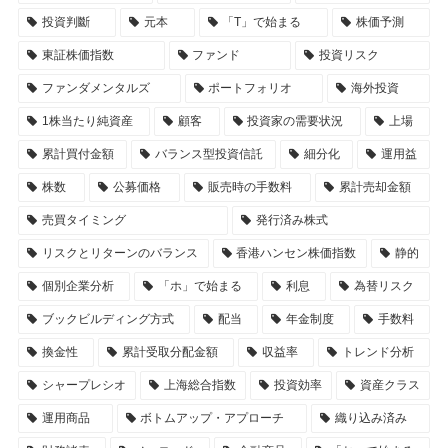
投資判斷
元本
「T」で始まる
株価予測
東証株価指数
ファンド
投資リスク
ファンダメンタルズ
ポートフォリオ
海外投資
1株当たり純資産
顧客
投資家の需要状況
上場
累計買付金額
バランス型投資信託
細分化
運用益
株数
公募価格
販売時の手数料
累計売却金額
売買タイミング
発行済み株式
リスクとリターンのバランス
香港ハンセン株価指数
静的
個別企業分析
「ホ」で始まる
利息
為替リスク
ブックビルディング方式
配当
年金制度
手数料
換金性
累計受取分配金額
収益率
トレンド分析
シャープレシオ
上海総合指数
投資効率
資産クラス
運用商品
ボトムアップ・アプローチ
織り込み済み