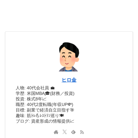
ヒロ金
人物: 40代会社員 💼
学歴: 米国MBA🎓(財務／投資)
投資: 株式8年📈
職歴: 40代2度転職(年収UP💸)
目標: 副業で経済自立目指す🎯
趣味: 筋ﾄﾚ💪ﾚｽﾄﾗﾝ巡り🍽️
ブログ: 資産形成の情報提供📈