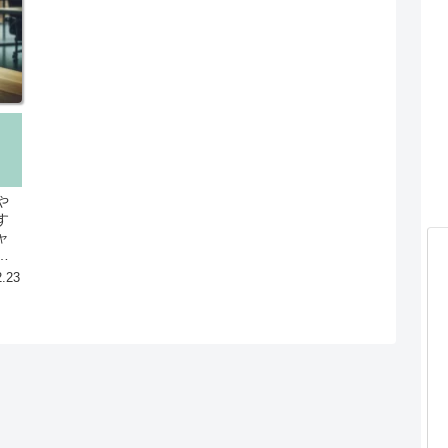
や
す
ャ
の
イ
2.23
よ
と
価
が
法
況
重