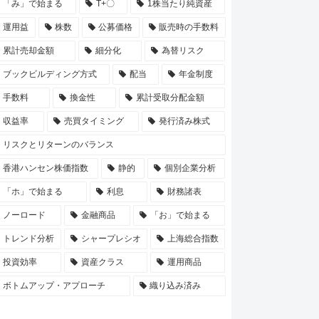
「み」で始まる
T+〇
1株当たり純資産
運用益
株数
公募価格
販売時の手数料
累計売却金額
細分化
為替リスク
ブックビルディング方式
配当
年金制度
手数料
換金性
累計受取分配金額
収益率
売買タイミング
発行済み株式
リスクとリターンのバランス
香港ハンセン株価指数
静的
個別企業分析
「ホ」で始まる
利息
財務諸表
ノーロード
金融商品
「お」で始まる
トレンド分析
シャープレシオ
上海総合指数
投資効率
資産クラス
運用商品
ボトムアップ・アプローチ
織り込み済み