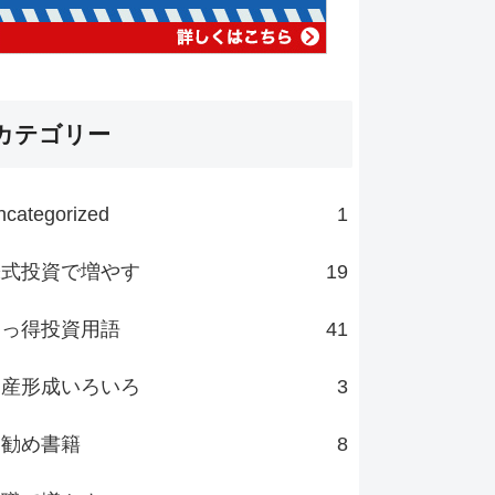
カテゴリー
ncategorized
1
株式投資で増やす
19
知っ得投資用語
41
資産形成いろいろ
3
お勧め書籍
8