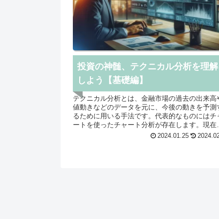
投資の神髄、テクニカル分析を理解
しよう【基礎編】
テクニカル分析とは、金融市場の過去の出来高
値動きなどのデータを元に、今後の動きを予測
るために用いる手法です。代表的なものにはチ
ートを使ったチャート分析が存在します。現在
トレンドを把握するために使われたり、売買タ
2024.01.25
2024.0
ミングを見極めたりするために用いられていま
す。過去のさまざまなデータを分析することに
って、チャートの動きや相場状況、株価の変化
いった過去との類似点を探していき、今後の株
を予測していきます。 テクニカル分析は、ファン
ダメンタル分析と並んで、投資家やトレーダー
投資判断を行う際に広く用いられている分析手
です。ファンダメンタル分析は、企業の財務状
や業界の動向など、企業の価値を判断する上で