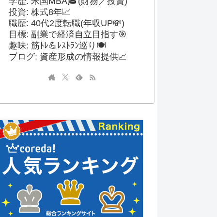
学歴: 米国MBA🎓(財務／投資)
投資: 株式8年📈
職歴: 40代2度転職(年収UP💸)
目標: 副業で経済自立目指す🎯
趣味: 筋ﾄﾚ💪ﾚｽﾄﾗﾝ巡り🍽️
ブログ: 資産形成の情報提供📈