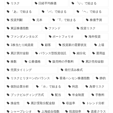
リスク
日経平均株価
「い」で始まる
「あ」で始まる
「バ」で始まる
「ヘ」で始まる
投資判斷
元本
「T」で始まる
株価予測
東証株価指数
ファンド
投資リスク
ファンダメンタルズ
ポートフォリオ
海外投資
1株当たり純資産
顧客
投資家の需要状況
上場
累計買付金額
バランス型投資信託
細分化
運用益
株数
公募価格
販売時の手数料
累計売却金額
売買タイミング
発行済み株式
リスクとリターンのバランス
香港ハンセン株価指数
静的
個別企業分析
「ホ」で始まる
利息
為替リスク
ブックビルディング方式
配当
年金制度
手数料
換金性
累計受取分配金額
収益率
トレンド分析
シャープレシオ
上海総合指数
投資効率
資産クラス