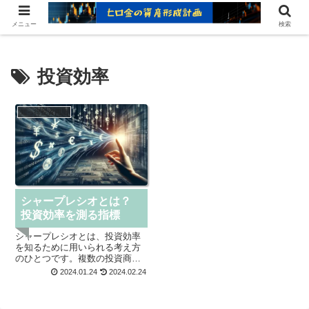
ヒロ金の資産形成レシピ：賢いお金の増やし方
メニュー
検索
投資効率
知っ得投資用語
シャープレシオとは？
投資効率を測る指標
シャープレシオとは、投資効率
を知るために用いられる考え方
のひとつです。複数の投資商品
のリスクとリターンのバランス
2024.01.24
2024.02.24
を比較するときに用いられてい
ます。求め方を簡易に示すと、
以下のようになります。 シャー