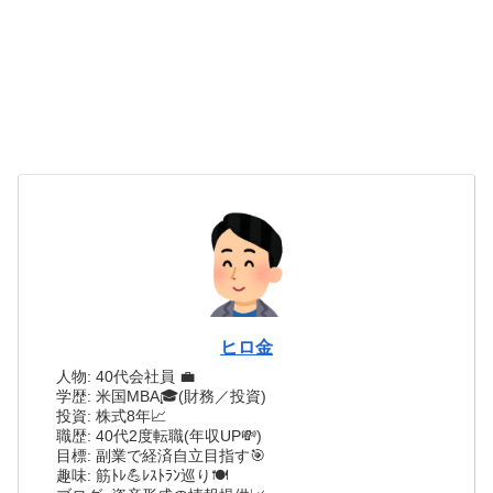
ヒロ金
人物: 40代会社員 💼
学歴: 米国MBA🎓(財務／投資)
投資: 株式8年📈
職歴: 40代2度転職(年収UP💸)
目標: 副業で経済自立目指す🎯
趣味: 筋ﾄﾚ💪ﾚｽﾄﾗﾝ巡り🍽️