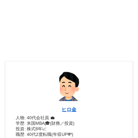
し、株主や投資家の信頼を得る
ことができます。また、アニュ
アルレポートは、企業の社会的
責任活動などの企業の取り組み
をアピールする場としても活用
されています。
ヒロ金
人物: 40代会社員 💼
学歴: 米国MBA🎓(財務／投資)
投資: 株式8年📈
職歴: 40代2度転職(年収UP💸)