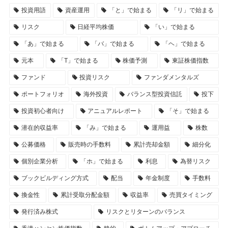
投資用語
資産運用
「と」で始まる
「リ」で始まる
リスク
日経平均株価
「い」で始まる
「あ」で始まる
「バ」で始まる
「ヘ」で始まる
元本
「T」で始まる
株価予測
東証株価指数
ファンド
投資リスク
ファンダメンタルズ
ポートフォリオ
海外投資
バランス型投資信託
投下
投資初心者向け
アニュアルレポート
「そ」で始まる
潜在的収益率
「み」で始まる
運用益
株数
公募価格
販売時の手数料
累計売却金額
細分化
個別企業分析
「ホ」で始まる
利息
為替リスク
ブックビルディング方式
配当
年金制度
手数料
換金性
累計受取分配金額
収益率
売買タイミング
発行済み株式
リスクとリターンのバランス