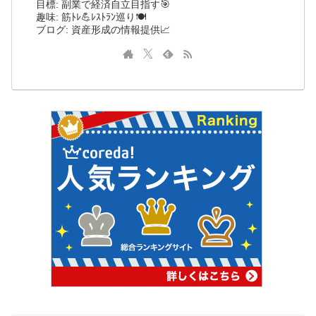
目標: 副業で経済自立目指す🎯
趣味: 筋ﾄﾚ💪ﾚｽﾄﾗﾝ巡り🍽️
ブログ: 資産形成の情報提供📈