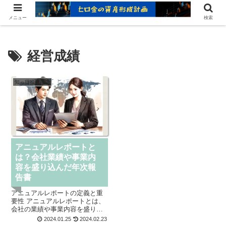
ヒロ金の資産形成レシピ：賢いお金の増やし方
メニュー
検索
経営成績
知っ得投資用語
アニュアルレポートと
は？会社業績や事業内
容を盛り込んだ年次報
告書
アニュアルレポートの定義と重
要性 アニュアルレポートとは、
会社の業績や事業内容を盛り込
んだ年次報告書のことです。企
2024.01.25
2024.02.23
業、主に大規模な企業、が年1回