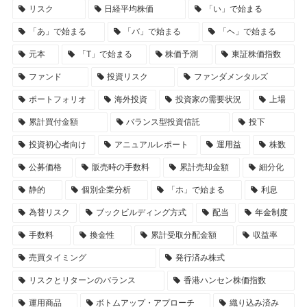
リスク
日経平均株価
「い」で始まる
「あ」で始まる
「バ」で始まる
「ヘ」で始まる
元本
「T」で始まる
株価予測
東証株価指数
ファンド
投資リスク
ファンダメンタルズ
ポートフォリオ
海外投資
投資家の需要状況
上場
累計買付金額
バランス型投資信託
投下
投資初心者向け
アニュアルレポート
運用益
株数
公募価格
販売時の手数料
累計売却金額
細分化
静的
個別企業分析
「ホ」で始まる
利息
為替リスク
ブックビルディング方式
配当
年金制度
手数料
換金性
累計受取分配金額
収益率
売買タイミング
発行済み株式
リスクとリターンのバランス
香港ハンセン株価指数
運用商品
ボトムアップ・アプローチ
織り込み済み