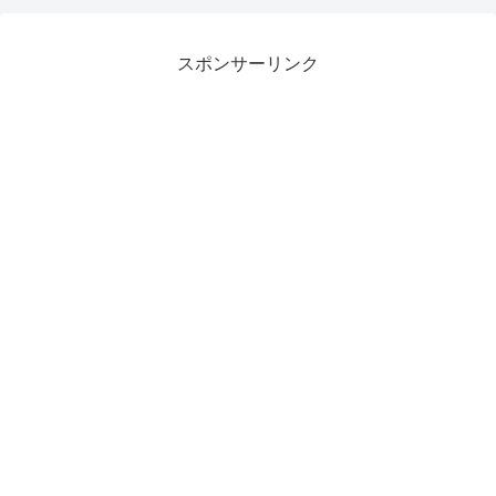
ス・データの正確性と一貫性を
確保することで実現されます。
投資機関間の公正な競争は、共
通の基準に基づくデータの提示
スポンサーリンク
を通じ、投資機関のパフォーマ
ンスの比較可能性を高め、公正
な競争を促進することで実現さ
れます。投資パフォーマンス基
準は、投資家と投資機関の双方
が、投資パフォーマンスを正確
に理解し、投資判断を下すため
に役立ちます。