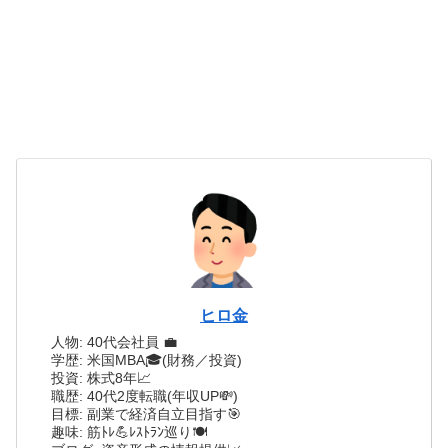
ヒロ金
人物: 40代会社員 💼
学歴: 米国MBA🎓(財務／投資)
投資: 株式8年📈
職歴: 40代2度転職(年収UP💸)
目標: 副業で経済自立目指す🎯
趣味: 筋ﾄﾚ💪ﾚｽﾄﾗﾝ巡り🍽️