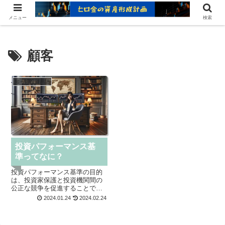
ヒロ金の資産形成レシピ：賢いお金の増やし方
メニュー
検索
顧客
知っ得投資用語
投資パフォーマンス基
準ってなに？
投資パフォーマンス基準の目的
は、投資家保護と投資機関間の
公正な競争を促進することで
す。投資家保護は、投資機関が
2024.01.24
2024.02.24
投資パフォーマンスを提示する
際に、真実に即した公正な表示
と十分な開示、パフォーマン