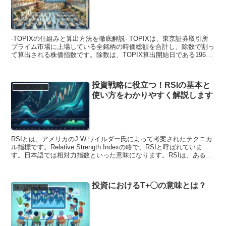
ます。また、インデックスに連動した投資信託や上場投資信託
（ETF）などの金融商品も多数あり、投資家にとってインデックスは
身近な存在となっています。
-TOPIXの仕組みと算出方法を徹底解説- TOPIXは、東京証券取引所
プライム市場に上場している全銘柄の時価総額を合計し、除数で割っ
て算出される株価指数です。除数は、TOPIX算出開始日である1968
年1月4日の時価総額を100としたものです。 TOPIXは、日本の株式
市場全体の動きをみる代表的な株価指標であり、日経平均株価と並ん
で、投資家や市場関係者から広く利用されています。 TOPIXの算出
投資戦略に役立つ！RSIの基本と
方法は、以下の通りです。 1. まず、東京証券取引所プライム市場に
知っ得投資用語
使い方をわかりやすく解説します
上場している全銘柄の時価総額を合計します。 2. 次に、除数で割り
ます。 3. 最後に、100を掛けて、TOPIXの値を算出します。 TOPIX
は、毎日算出され、東京証券取引所のウェブサイトや、新聞、テレビ
などで発表されます。 TOPIXは、日本の株式市場全体の動きをみる
代表的な株価指標であり、日経平均株価と並んで、投資家や市場関係
者から広く利用されています。
RSIとは、アメリカのJ.W.ワイルダー氏によって考案されたテクニカ
ル指標です。Relative Strength Indexの略で、RSIと呼ばれていま
す。日本語では相対力指数といった意味になります。RSIは、ある一
定期間内の上げ幅の合計÷（上げ幅の合計+下げ幅の合計）で算出
し、一般的には25パーセント以下が売られ過ぎ、70パーセント以上
からが買われ過ぎといった使われ方をします。RSIは、株価の過熱感
投資におけるT+〇の意味とは？
や過冷却感を見る指標としてよく使われます。RSIが25パーセント以
知っ得投資用語
下になると、株価が売られ過ぎていると判断され、買いサインとされ
ます。逆に、RSIが70パーセント以上になると、株価が買われ過ぎて
いると判断され、売りサインとされます。RSIは、株価のトレンドを
判断する指標としてもよく使われます。RSIが上昇トレンドにある場