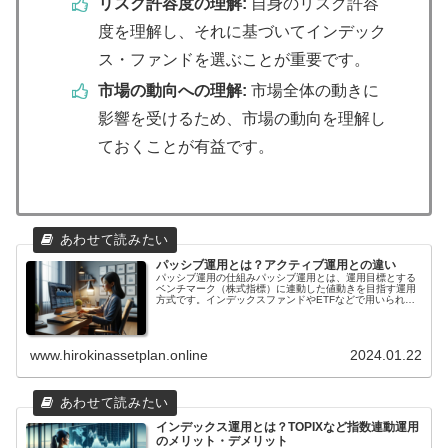
リスク許容度の理解:
自身のリスク許容
度を理解し、それに基づいてインデック
ス・ファンドを選ぶことが重要です。
市場の動向への理解:
市場全体の動きに
影響を受けるため、市場の動向を理解し
ておくことが有益です。
パッシブ運用とは？アクティブ運用との違い
パッシブ運用の仕組みパッシブ運用とは、運用目標とする
ベンチマーク（株式指標）に連動した値動きを目指す運用
方式です。インデックスファンドやETFなどで用いられ、
一般的に運用コストは抑えられます。対義語としてアクテ
ィブ運用があります。パッシブ運用を行うには、まず、ベ
ンチマークとなる株式指標を選択します。ベンチマークに
は、日経平均株価、TOPIX、S&P 500などがあります。ベ
www.hirokinassetplan.online
2024.01.22
ンチマークを選んだら、そのベンチマークに連動したポー
トフォリオを組成します。ポートフォリオを組成する際に
は、ベンチマークの構成銘柄と、それらの銘柄の保有比率
を考慮します。ポートフォリオを組成したら、あとはベン
チマークの値動きに連動するよう、定期的にポートフォリ
オを調整するだけです。ポートフォリオの調整は、ベンチ
マークの構成銘柄が変更されたとき、または、銘柄の株価
インデックス運用とは？TOPIXなど指数連動運用
が大きく変動したときに行います。パッシブ運用は、アク
のメリット・デメリット
ティブ運用に比べて、運用コストが低く抑えられるという