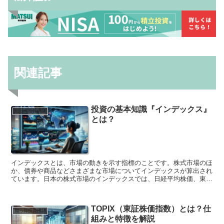
関連記事
投資の基本知識『インデックス』
知っ得投資用語
とは？
インデックスとは、市場の動きを示す指標のことです。株式市場のほ
か、債券や商品などさまざまな市場についてインデックスが算出され
ています。日本の株式市場のインデックスでは、日経平均株価、東証
株価指数（TOPIX）、JPX日経インデックス400などが代表的です。
海外の株式市場のインデックスには、ダウ工業株30種平均株価や
S&P500、ナスダック総合指数、FTSE100種総合株価指数、上海総合
TOPIX（東証株価指数）とは？仕
指数、香港ハンセン株価指数などがあります。 インデックスは、市
知っ得投資用語
組みと特徴を解説
場全体の動きを表すため、投資家が市場の動向を把握するのに役立ち