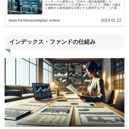
メリットがあります。アクティブ運用では、ファンドマネ
インデックス運用とは、TOPIX（東証株価指数）や
ージャーが銘柄の選定や売買を行うため、運用コストが高
NOMURA-BPIといった市場のインデックス（指数）の動き
くなります。一方、パッシブ運用では、ベンチマークに連
に連動する運用成果を目標とする運用手法です。この運用
動したポートフォリオを組成するだけでよいので、運用コ
手法は、市場が効率的であることを前提に、コストを支払
ストを抑えることができます。また、パッシブ運用は、ア
って情報の収集・分析を行い機動的に運用しても、継続的
クティブ運用に比べて、投資成果が安定しているというメ
に市場に勝ち続けることは困難であるという考え方に立っ
www.hirokinassetplan.online
2024.01.22
リットもあります。アクティブ運用では、ファンドマネー
ています。つまり、市場全体のパフォーマンスに連動した
ジャーの投資判断が投資成果に大きく影響するため、投資
運用を行うことで、市場平均を上回るリターンを得ること
成果が不安定になりがちです。一方、パッシブ運用では、
を目指す運用手法です。インデックス運用は、アクティブ
ベンチマークの値動きに連動したポートフォリオを組成す
運用と対比される運用手法です。アクティブ運用は、市場
るだけでよいので、投資成果が安定しています。
の平均的なパフォーマンスよりも高いリターンを得ること
を目指す運用手法であり、個別銘柄の分析や市場動向の予
測などを行い、投資判断を下すことで運用成果の向上を目
インデックス・ファンドの仕組み
指します。インデックス運用は、アクティブ運用よりも運
用コストが安いことが特徴です。インデックス運用では、
インデックスに連動した運用を行うので、個別銘柄の分析
や市場動向の予測などのコストがかかりません。また、イ
ンデックス運用の運用者は、市場全体の平均的なパフォー
マンスに連動した運用を行うことを目指しているので、ア
クティブ運用よりも売買の頻度が少なく、取引コストも低
くなります。