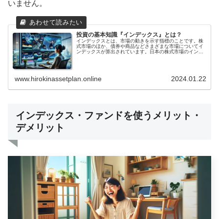
いません。
投資の基本知識『インデックス』とは？
インデックスとは、市場の動きを示す指標のことです。株
式市場のほか、債券や商品などさまざまな市場についてイ
ンデックスが算出されています。日本の株式市場のインデ
ックスでは、日経平均株価、東証株価指数（TOPIX）、
JPX日経インデックス400などが代表的です。海外の株式
市場のインデックスには、ダウ工業株30種平均株価や
S&P500、ナスダック総合指数、FTSE100種総合株価指
www.hirokinassetplan.online
2024.01.22
数、上海総合指数、香港ハンセン株価指数などがありま
す。インデックスは、市場全体の動きを表すため、投資家
が市場の動向を把握するのに役立ちます。また、インデッ
クスに連動した投資信託や上場投資信託（ETF）などの金
融商品も多数あり、投資家にとってインデックスは身近な
存在となっています。
インデックス・ファンドを使うメリット・
デメリット