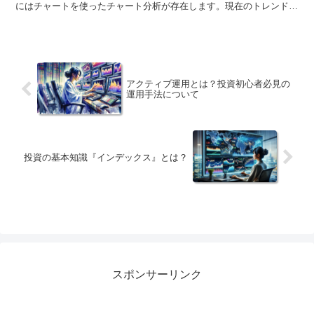
にはチャートを使ったチャート分析が存在します。現在のトレンドを
把握するために使われたり、売買タイミングを見極めたりするために
用いられています。過去のさまざまなデータを分析することによっ
て、チャートの動きや相場状況、株価の変化といった過去との類似点
を探していき、今後の株価を予測していきます。 テクニカル分析
は、ファンダメンタル分析と並んで、投資家やトレーダーが投資判断
を行う際に広く用いられている分析手法です。ファンダメンタル分析
アクティブ運用とは？投資初心者必見の
は、企業の財務状況や業界の動向など、企業の価値を判断する上で重
運用手法について
要な要素を分析する手法です。一方、テクニカル分析は、過去の価格
データから今後の値動きを予測する手法です。 テクニカル分析は、
チャート分析、出来高分析、移動平均線分析、一目均衡表分析など、
さまざまな手法があります。チャート分析とは、価格データが時間経
過とともにどのように変動しているかを示したグラフを分析する手法
です。出来高分析とは、取引された株数や出来高を分析する手法で
投資の基本知識『インデックス』とは？
す。移動平均線分析とは、一定期間の株価を平均した線を引き、その
線の動きから今後の値動きを予測する手法です。一目均衡表分析と
は、価格データ、出来高、移動平均線などを組み合わせたチャート分
析の手法です。 テクニカル分析は、投資判断を行う際に役立つ手法
ですが、万能ではありません。テクニカル分析は、過去の価格データ
に基づいているため、将来の値動きを保証するものではありません。
また、テクニカル分析は、株価を予測する際にさまざまな指標や手法
が組み合わされているため、分析が複雑になりがちです。
スポンサーリンク