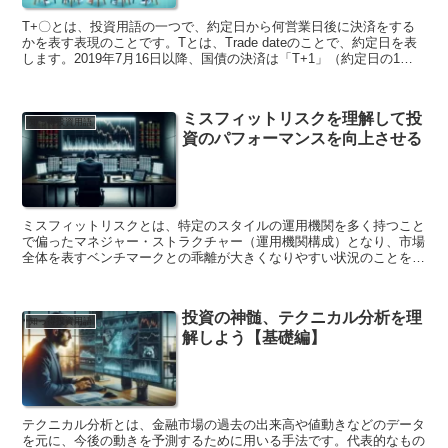
合、株価の上昇が続くと判断され、買いサインとされます。逆に、
RSIが下降トレンドにある場合、株価の下落が続くと判断され、売り
T+〇とは、投資用語の一つで、約定日から何営業日後に決済をする
サインとされます。RSIは、株価の分析に役立つテクニカル指標で
かを表す表現のことです。Tとは、Trade dateのことで、約定日を表
す。RSIを上手く活用することで、株価のトレンドを判断し、利益を
します。2019年7月16日以降、国債の決済は「T+1」（約定日の1日
上げることができます。
後）に行われ、上場株式の決済は「T+2」（約定日の2日後）に行わ
れています。 T+〇の決済は、投資家と証券会社の間で行われます。
投資家が証券会社に株式や債券を購入する注文を出すと、証券会社は
ミスフィットリスクを理解して投
その注文を市場に出して売買が行われます。売買が成立すると、投資
知っ得投資用語
資のパフォーマンスを向上させる
家と証券会社の間で決済が行われ、投資家は証券会社に代金を支払
い、証券会社は投資家に株式や債券を引き渡します。 T+〇の決済期
間は、投資家にとって重要なポイントです。決済期間が長いと、投資
家が株式や債券を取得したり、処分したりするまでに時間がかかって
しまいます。また、決済期間が長いと、その間に株式や債券の価格が
変動する可能性があり、投資家に損失が発生する可能性があります。
ミスフィットリスクとは、特定のスタイルの運用機関を多く持つこと
で偏ったマネジャー・ストラクチャー（運用機関構成）となり、市場
全体を表すベンチマークとの乖離が大きくなりやすい状況のことをい
う。その結果、収益率がベンチマークを大きく上回るかもしくは下回
りやすくなる危険性のことである。 具体的には、例えば、成長株を
多く保有する運用機関が多い場合、景気が良い時には収益率がベンチ
投資の神髄、テクニカル分析を理
マークを大きく上回る可能性が高いが、景気が悪くなると収益率がベ
知っ得投資用語
解しよう【基礎編】
ンチマークを大きく下回る可能性が高い。
テクニカル分析とは、金融市場の過去の出来高や値動きなどのデータ
を元に、今後の動きを予測するために用いる手法です。代表的なもの