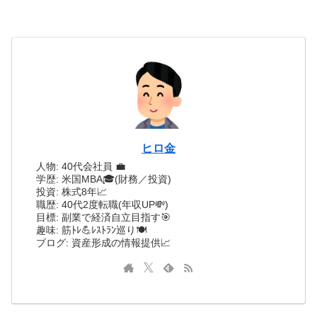
ヒロ金
人物: 40代会社員 💼
学歴: 米国MBA🎓(財務／投資)
投資: 株式8年📈
職歴: 40代2度転職(年収UP💸)
目標: 副業で経済自立目指す🎯
趣味: 筋ﾄﾚ💪ﾚｽﾄﾗﾝ巡り🍽️
ブログ: 資産形成の情報提供📈