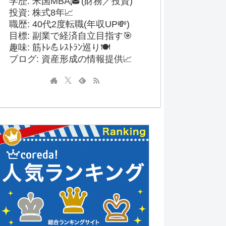
学歴: 米国MBA🎓(財務／投資)
投資: 株式8年📈
職歴: 40代2度転職(年収UP💸)
目標: 副業で経済自立目指す🎯
趣味: 筋ﾄﾚ💪ﾚｽﾄﾗﾝ巡り🍽️
ブログ: 資産形成の情報提供📈