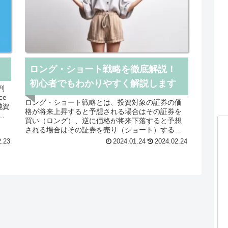
ロング・ショート戦略を徹底解説！
初心者でもわかりやすく解説します
ce
ロング・ショート戦略とは、投資対象の証券の価
純資
格が将来上昇すると予想される場合はその証券を
株
買い（ロング）、逆に価格が将来下落すると予想
の何
される場合はその証券を売り（ショート）するこ
とで、その後の価格の変化から利益を得る投資戦
2.23
2024.01.24
2024.02.24
を
略のことです。 ロング・ショート戦略は、株式市
産よ
場に限らず、債券市場や商品市場など、さまざま
R
な市場で活用できます。また、ロング・ショート
る
戦略は、市場全体の動向に左右されにくいという
、
特徴があるため、分散投資の一環として取り入れ
企
られることもあります。 ロング・ショート戦略
す
は、ヘッジファンドの代表的な投資戦略の一つで
す。ヘッジファンドは、一般的に、株式市場の上
こ
昇局面でも下落局面でも利益を得ることを目指し