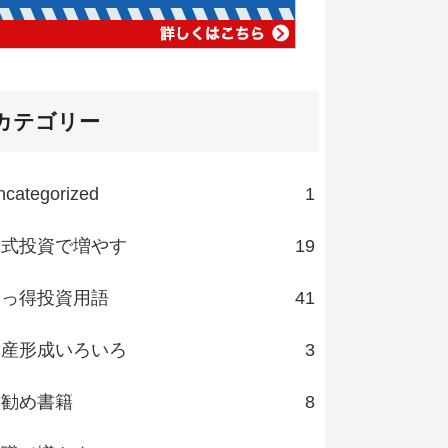
カテゴリー
ncategorized
1
株式投資で増やす
19
知っ得投資用語
41
資産形成いろいろ
3
お勧め書籍
8