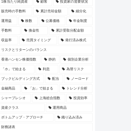
1株当たり純資産
顧客
投資家の需要状況
販売時の手数料
累計売却金額
細分化
運用益
株数
公募価格
年金制度
手数料
換金性
累計受取分配金額
収益率
売買タイミング
発行済み株式
リスクとリターンのバランス
香港ハンセン株価指数
静的
個別企業分析
「ホ」で始まる
利息
為替リスク
ブックビルディング方式
配当
ノーロード
金融商品
「お」で始まる
トレンド分析
シャープレシオ
上海総合指数
投資効率
資産クラス
運用商品
ボトムアップ・アプローチ
織り込み済み
財務諸表