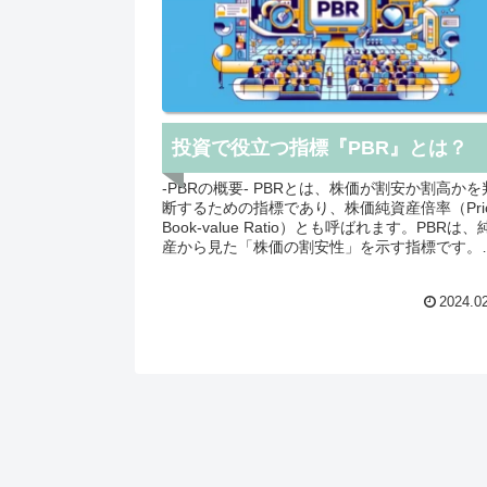
投資で役立つ指標『PBR』とは？
-PBRの概要- PBRとは、株価が割安か割高かを判
断するための指標であり、株価純資産倍率（Pri
Book-value Ratio）とも呼ばれます。PBRは、
産から見た「株価の割安性」を示す指標です。
価が直前の本決算期末の「1株当たり純資産」
倍になっているかを示す指標です。 PBRが1倍未満
2024.0
の場合は、株価が純資産よりも割安であること
示し、PBRが1倍以上の場合には、株価が純資
りも割高であることを示します。一般的に、PB
が低いほど、株価が割安であり、投資妙味があ
とされます。ただし、PBRが低いからといって
すぐに投資すべきというわけではありません。
業の業績や将来の見通しなど、他の指標も考慮
る必要があります。 また、PBRは、他の指標と組
み合わせて使用することで、より有効活用する
とができます。例えば、PER（株価収益率）と