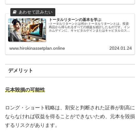
るため、リターンが高ければ高いほど、投資を行うメリッ
トは大きくなります。投資を行う際には、リターンとリス
クを比較検討して、自分の投資目的や投資可能金額に合っ
た投資先を選択することが重要です。リターンの高さは、
投資先の資産の価格変動や投資期間、投資資金の量などに
よって決まります。投資先の資産の価格変動が大きければ
トータルリターンの基本を学ぶ
大きいほど、リターンも高くなる傾向があります。また、
-トータルリターンとは何か-トータルリターンとは、投資
投資期間が長ければ長いほど、リターンも高くなる傾向が
商品から得られるすべての損益を総計したものです。イン
あります。さらに、投資資金の量が多ければ多いほど、リ
カムゲインに、キャピタルゲインまたはキャピタルロスを
ターンも高くなる傾向があります。リターンは、投資を行
すべて足して算出します。インカムゲインとは、配当や利
う上で重要な要素ですが、リターンだけを追求してはいけ
払いなどの収入のことです。キャピタルゲインやキャピタ
ません。投資には必ずリスクが伴うため、リスクを考慮し
ルロスとは、売却によって確定した損益のことです。例え
た上で投資を行うことが大切です。
ば、100万円で投資商品を購入し、その投資商品から1年間
www.hirokinassetplan.online
2024.01.24
で10万円の配当を受け取り、その投資商品を120万円で売
却した場合、トータルリターンは30万円となります。これ
は、インカムゲインの10万円に、キャピタルゲインの20万
円を足したものです。トータルリターンは、投資の成果を
測る上で重要な指標です。トータルリターンが高ければ高
いほど、投資は成功したと言えるでしょう。
デメリット
元本毀損の可能性
ロング・ショート戦略は、割安と判断された証券が割高に
ならなければ収益を得ることができないため、元本を毀損
するリスクがあります。