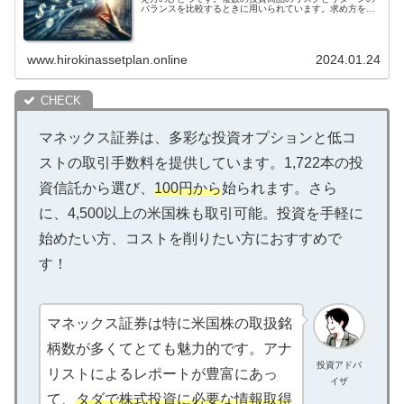
バランスを比較するときに用いられています。求め方を簡
易に示すと、以下のようになります。シャープレシオ＝
（投資商品の期待リターンー無リスク金利）÷投資商品の標
準偏差シャープレシオが高いほど、投資効率が良いと判断
することができます。これは、高いリターンを得るために
www.hirokinassetplan.online
2024.01.24
それほどのリスクを負っていないことを意味します。逆
に、シャープレシオが低いほど、投資効率が悪いと判断す
ることができます。これは、高いリターンを得るためには
多くのリスクを負わなければならないことを意味します。
シャープレシオは、投資商品を選ぶ際に重要な指標となり
ます。シャープレシオの高い投資商品は、シャープレシオ
の低い投資商品よりも、長期的に高いリターンを得ること
ができる可能性があります。ただし、シャープレシオはあ
マネックス証券は、多彩な投資オプションと低コ
くまでも目安であり、投資商品を選ぶ際には、他の指標も
考慮する必要があります。
ストの取引手数料を提供しています。1,722本の投
資信託から選び、
100円から
始られます。さら
に、4,500以上の米国株も取引可能。投資を手軽に
始めたい方、コストを削りたい方におすすめで
す！
マネックス証券は特に米国株の取扱銘
柄数が多くてとても魅力的です。アナ
投資アドバ
リストによるレポートが豊富にあっ
イザ
て、
タダで株式投資に必要な情報取得