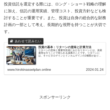
投資信託を選定する際には、ロング・ショート戦略の理解
に加え、信託の運用実績、管理コスト、投資方針なども検
討することが重要です。また、投資は自身の総合的な財務
計画の一部として考え、長期的な視野を持つことが大切で
す。
投資の基本：リターンの意味と計算方法
リターンの意味と重要性投資におけるリターンとは、資産
運用を行うことで得られる成果のことです。リターンに
は、キャピタルゲインとインカムゲインの2種類がありま
す。キャピタルゲインとは、投資した資産の価値が上昇し
て売却した際に得られる利益のことをいいます。インカム
ゲインとは、投資した資産から定期的に得られる収入のこ
とをいいます。リターンは、投資を行う上で最も重要な要
www.hirokinassetplan.online
2024.01.24
素の一つです。投資を行う目的は、資産を増やすことであ
るため、リターンが高ければ高いほど、投資を行うメリッ
トは大きくなります。投資を行う際には、リターンとリス
クを比較検討して、自分の投資目的や投資可能金額に合っ
た投資先を選択することが重要です。リターンの高さは、
投資先の資産の価格変動や投資期間、投資資金の量などに
よって決まります。投資先の資産の価格変動が大きければ
大きいほど、リターンも高くなる傾向があります。また、
投資期間が長ければ長いほど、リターンも高くなる傾向が
あります。さらに、投資資金の量が多ければ多いほど、リ
ターンも高くなる傾向があります。リターンは、投資を行
スポンサーリンク
う上で重要な要素ですが、リターンだけを追求してはいけ
ません。投資には必ずリスクが伴うため、リスクを考慮し
た上で投資を行うことが大切です。