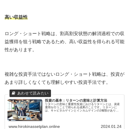
高い収益性
ロング・ショート戦略は、割高割安状態の解消過程での収
益獲得を狙う戦略であるため、高い収益性を得られる可能
性があります。
複雑な投資手法ではないロング・ショート戦略は、投資が
あまり詳しくなくても理解しやすい投資手法です。
投資の基本：リターンの意味と計算方法
リターンの意味と重要性投資におけるリターンとは、資産
運用を行うことで得られる成果のことです。リターンに
は、キャピタルゲインとインカムゲインの2種類がありま
す。キャピタルゲインとは、投資した資産の価値が上昇し
て売却した際に得られる利益のことをいいます。インカム
ゲインとは、投資した資産から定期的に得られる収入のこ
とをいいます。リターンは、投資を行う上で最も重要な要
www.hirokinassetplan.online
2024.01.24
素の一つです。投資を行う目的は、資産を増やすことであ