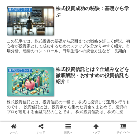
が重要です。例えば、資金が必要となる時期が近い場合は、比較的安
株式投資成功の秘訣：基礎から学
全な資産である現金や債券に投資することが賢明です。一方、資金が
株式投資で増やす
ぶ
必要となる時期が遠い場合は、比較的リスクの高い資産である株式に
投資することも検討できます。また、投資対象となる資産は、それぞ
れに特徴があります。株式は、値動きが大きく、投資成果が大きく変
動する可能性があります。債券は、比較的値動きが穏やかで、投資成
果も比較的安定しています。現金は、値動きがほとんどなく、投資成
果も安定しています。アセット・ミクスを決定する際には、投資対象
この記事では、株式投資の基礎から忍耐までの戦略を詳しく解説。初
となる資産の特徴を理解することも重要です。
心者が投資家として成功するためのステップを分かりやすく紹介。市
場分析、感情のコントロール、日常生活への統合方法など、長期的な
投資成功のための重要なポイントを網羅します。読者が賢明な投資判
断を下すための実用的な情報を提供。
株式投資信託とは？仕組みなどを
株式投資で増やす
徹底解説・おすすめの投資信託も
紹介！
株式投資信託とは、投資信託の一種で、株式に投資して運用を行うも
のです。 投資信託とは、投資家から集めた資金をまとめて、投資の
プロが運用する金融商品のことです。 株式投資信託は、株式に投資
することで、企業の成長や配当金収入などから利益を得ることを目指
しています。 株式投資信託は、主に以下の2つの種類があります。 *
アクティブ型投資のプロが、独自の投資判断で銘柄を選定し、運用を
マーケット・タイミングの難し
行います。 * インデックス型特定の株式指標（日経平均株価など）に
株式投資で増やす
ホーム
シェア
目次へ
トップ
サイドバー
さ：資産形成におけるリアルな戦
連動するよう、銘柄を選定して運用を行います。 株式投資信託は、