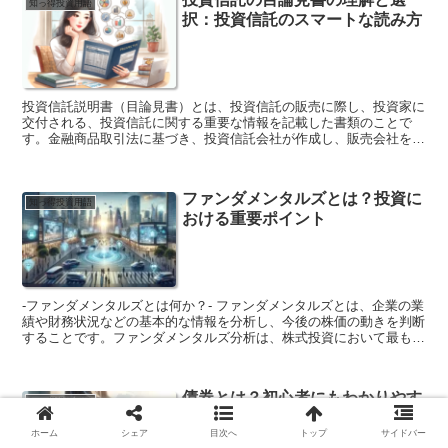
証券の利回りが5%、無リスク金利が1%の場合、リスクプレミアムは
知っ得投資用語
資目的やリスク許容度によって異なる。また、ベンチマークのパフォ
択：投資信託のスマートな読み方
4%となります。この4%は、投資家が証券に投資する際に負ったリス
ーマンスは、市場環境によって変動するため、ベンチマーク比較は、
クに対する報酬と考えられます。 リスクプレミアムは、投資する資
短期的なパフォーマンスではなく、長期的なパフォーマンスを評価す
産の種類によって異なります。一般的に、リスクが高い資産ほどリス
るのに適している。
クプレミアムが高くなります。例えば、株式は債券よりもリスクが高
いので、株式のリスクプレミアムは債券のリスクプレミアムよりも高
くなります。 リスクプレミアムは、投資家の投資判断に重要な要素
投資信託説明書（目論見書）とは、投資信託の販売に際し、投資家に
です。投資家は、投資する資産のリスクとリターンを比較検討し、自
交付される、投資信託に関する重要な情報を記載した書類のことで
分に合った資産を選択する必要があります。
す。金融商品取引法に基づき、投資信託会社が作成し、販売会社を通
じて投資家に交付することが義務付けられています。投資信託説明書
（目論見書）は、それぞれの投資信託ごとに作成され、ファンドの性
格、投資する金融商品、ファンドのリスク、手数料（販売時の手数
ファンダメンタルズとは？投資に
料、信託報酬など）、換金性などについて記載されています。投資家
知っ得投資用語
おける重要ポイント
は、投資信託を購入する前に、必ず投資信託説明書（目論見書）を読
んで、投資信託の仕組みやリスクを正しく理解したうえで、投資判断
を行うことが大切です。投資信託説明書（目論見書）には、以下の項
目が記載されています。 * ① ファンドの性格投資信託の目的や投資
対象、運用方針などが記載されています。 * ② 投資する金融商品投
資信託が投資する金融商品の種類や銘柄などが記載されています。 *
-ファンダメンタルズとは何か？- ファンダメンタルズとは、企業の業
③ ファンドのリスク投資信託の主なリスクや、損失を被る可能性の
績や財務状況などの基本的な情報を分析し、今後の株価の動きを判断
ある場合などが記載されています。 * ④ 手数料販売時の手数料、信
することです。ファンダメンタルズ分析は、株式投資において最も重
託報酬などの手数料が記載されています。 * ⑤ 換金性投資信託の換
要な分析手法の一つであり、投資家はこの分析を通じて、投資対象と
金方法や、換金にかかる日数などが記載されています。
なる企業の将来性や収益性を評価しています。 ファンダメンタルズ
分析は、企業の財務諸表や決算報告書、ニュースリリース、アナリス
債券とは？初心者にもわかりやす
トレポートなどの情報を収集し、分析します。財務諸表には、企業の
知っ得投資用語
く解説
資産、負債、収益、費用などの情報が記載されており、決算報告書に
は、企業の業績や財務状況に関する詳細な情報が記載されています。
ホーム
シェア
目次へ
トップ
サイドバー