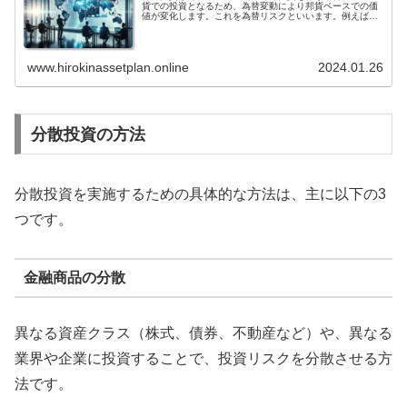
貨での投資となるため、為替変動により邦貨ベースでの価
値が変化します。これを為替リスクといいます。例えば、
円高が進めば、海外投資の価値は円換算で下落し、円安が
進めば、海外投資の価値は円換算で上昇します。為替リス
クは、投資対象国の経済状況や政治情勢、中央銀行の金融
政策など、さまざまな要因によって影響を受けます。経済
www.hirokinassetplan.online
2024.01.26
状況が良好で、政治情勢が安定している国は、為替が比較
的安定し、為替リスクは低くなります。逆に、経済状況が
悪化したり、政治情勢が不安定になったりすると、為替は
変動しやすく、為替リスクは高くなります。海外投資を行
う際には、為替リスクを軽減するための対策を講じること
が重要です。一般的には、投資対象国の通貨で投資を行う
ことで、為替リスクを軽減することができます。また、為
分散投資の方法
替ヘッジを行うことで、為替変動による損失を回避するこ
とができます。
分散投資を実施するための具体的な方法は、主に以下の3
つです。
金融商品の分散
異なる資産クラス（株式、債券、不動産など）や、異なる
業界や企業に投資することで、投資リスクを分散させる方
法です。