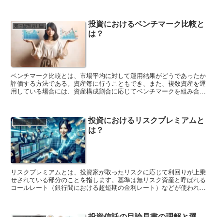
まざまな種類があります。 株式投資とは、企業の株式を購入して、
その株式の価値が上がることで利益を得る投資です。債券投資とは、
国や地方公共団体、企業などが発行する債券を購入して、その債券の
投資におけるベンチマーク比較と
利息や償還金で利益を得る投資です。不動産投資とは、土地や建物な
知っ得投資用語
は？
どの不動産を購入して、その不動産の価値が上がることで利益を得る
投資です。投資信託とは、投資家が投資した資金をまとめて、それを
専門家が運用する投資商品です。外貨預金とは、日本円以外の通貨で
預金をすることです。外貨預金は、外貨の価値が上がることで利益を
得ることができます。
ベンチマーク比較とは、市場平均に対して運用結果がどうであったか
評価する方法である。資産毎に行うこともでき、また、複数資産を運
用している場合には、資産構成割合に応じてベンチマークを組み合わ
せた複合ベンチマークにより、ファンド全体の収益率を比較し評価す
ることもできる。 ベンチマーク比較は、投資パフォーマンスを評価
するために最も広く使われている方法の一つである。これは、投資家
投資におけるリスクプレミアムと
が自分のポートフォリオのパフォーマンスを、同じ資産クラスや投資
知っ得投資用語
は？
戦略を持つ他のポートフォリオのパフォーマンスと比較することがで
きるためである。 ベンチマーク比較を行うには、まず、自分のポー
トフォリオのベンチマークを選択する必要がある。ベンチマークは、
投資家がポートフォリオのパフォーマンスを比較したい対象である。
ベンチマークには、日経平均株価やTOPIX、FTSE100などの株価指
数、債券指数、コモディティ指数など、さまざまなものがある。 ベ
リスクプレミアムとは、投資家が取ったリスクに応じて利回りが上乗
ンチマークを選択したら、自分のポートフォリオのパフォーマンスを
せされている部分のことを指します。基準は無リスク資産と呼ばれる
ベンチマークのパフォーマンスと比較することができる。これは、ポ
コールレート（銀行間における超短期の金利レート）などが使われ、
ートフォリオの収益率をベンチマークの収益率と比較することによっ
証券利回り=コールレート金利+αのαの部分で、証券利回りと無リス
て行うことができる。 ベンチマーク比較は、投資パフォーマンスを
ク金利の差がリスクプレミアムに当たります。 リスクプレミアムの
評価する上で有用なツールである。しかし、ベンチマーク比較には、
計算方法は、証券利回りから無リスク金利を引くだけです。例えば、
いくつかの注意点がある。まず、ベンチマークの選択は、投資家の投
投資信託の目論見書の理解と選