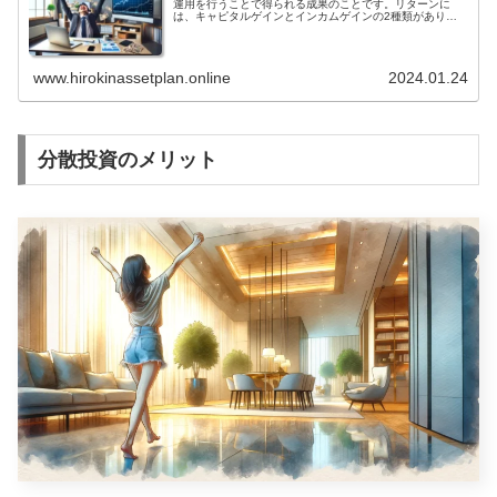
運用を行うことで得られる成果のことです。リターンに
することが重要です。
は、キャピタルゲインとインカムゲインの2種類がありま
す。キャピタルゲインとは、投資した資産の価値が上昇し
て売却した際に得られる利益のことをいいます。インカム
ゲインとは、投資した資産から定期的に得られる収入のこ
とをいいます。リターンは、投資を行う上で最も重要な要
www.hirokinassetplan.online
2024.01.24
素の一つです。投資を行う目的は、資産を増やすことであ
るため、リターンが高ければ高いほど、投資を行うメリッ
トは大きくなります。投資を行う際には、リターンとリス
クを比較検討して、自分の投資目的や投資可能金額に合っ
た投資先を選択することが重要です。リターンの高さは、
投資先の資産の価格変動や投資期間、投資資金の量などに
よって決まります。投資先の資産の価格変動が大きければ
分散投資のメリット
大きいほど、リターンも高くなる傾向があります。また、
投資期間が長ければ長いほど、リターンも高くなる傾向が
あります。さらに、投資資金の量が多ければ多いほど、リ
ターンも高くなる傾向があります。リターンは、投資を行
う上で重要な要素ですが、リターンだけを追求してはいけ
ません。投資には必ずリスクが伴うため、リスクを考慮し
た上で投資を行うことが大切です。