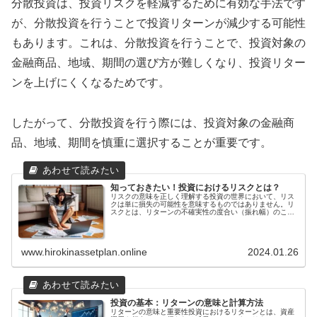
分散投資は、投資リスクを軽減するために有効な手法です
が、分散投資を行うことで投資リターンが減少する可能性
もあります。これは、分散投資を行うことで、投資対象の
金融商品、地域、期間の選び方が難しくなり、投資リター
ンを上げにくくなるためです。
したがって、分散投資を行う際には、投資対象の金融商
品、地域、期間を慎重に選択することが重要です。
知っておきたい！投資におけるリスクとは？
リスクの意味を正しく理解する投資の世界において、リス
クは単に損失の可能性を意味するものではありません。リ
スクとは、リターンの不確実性の度合い（振れ幅）のこと
です。言い換えれば、投資したお金が当初の予想通りに増
えるかどうか、あるいは逆に減ってしまうかどうかの不確
実性を表しています。リスクは、投資する対象によって異
なります。例えば、預貯金は元本保証があるため、リスク
www.hirokinassetplan.online
2024.01.26
は低いです。一方、株式や投資信託は、元本保証がないた
め、リスクは高くなります。また、リスクは、投資するタ
イミングによっても異なります。例えば、株式市場が上昇
しているときに投資すれば、利益を得られる可能性が高く
なります。しかし、株式市場が下落しているときに投資す
れば、損失を被る可能性が高くなります。投資のリスクを
理解するためには、投資する対象やタイミングについて、
投資の基本：リターンの意味と計算方法
十分な知識を得ることが大切です。また、投資する金額
リターンの意味と重要性投資におけるリターンとは、資産
は、自分の資産状況やリスク許容度に応じて、適切に設定