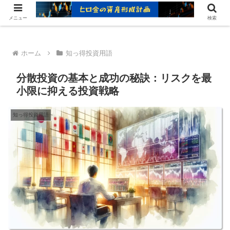
ヒロ金の資産形成レシピ：賢いお金の増やし方
メニュー
検索
ホーム
知っ得投資用語
分散投資の基本と成功の秘訣：リスクを最
小限に抑える投資戦略
知っ得投資用語